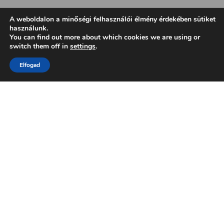
A weboldalon a minőségi felhasználói élmény érdekében sütiket
használunk.
You can find out more about which cookies we are using or
switch them off in
settings
.
Elfogad
„Caverta is a special place tiam sit amet
orci eget eros faucibus tincidunt. Duis leo.
Sed fringilla mauris sit amet nibh. Donec
sodales sagittis magna. Sed consequat, leo
eget bibendum sodales, augue velit cursus
nunc vitae. Et iusto odio dignissimos
ducimus qui blanditiis praesentium