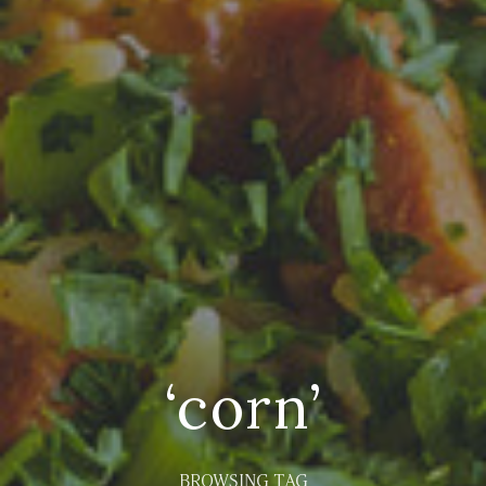
‘corn’
BROWSING TAG