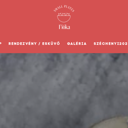
P
RENDEZVÉNY / ESKÜVŐ
GALÉRIA
SZÉCHENYI202