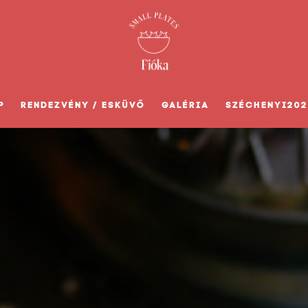
P
RENDEZVÉNY / ESKÜVŐ
GALÉRIA
SZÉCHENYI202