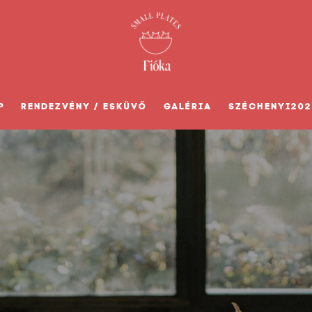
P
RENDEZVÉNY / ESKÜVŐ
GALÉRIA
SZÉCHENYI202