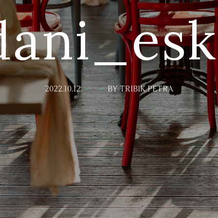
dani_esk
2022.10.12.
BY TRIBIK PETRA