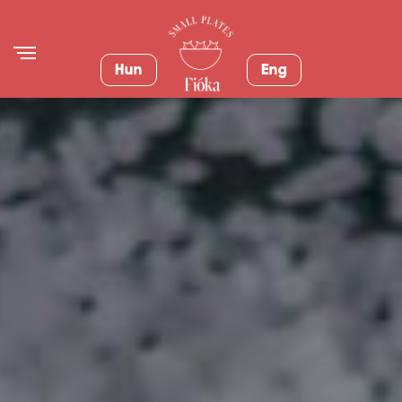
Hun
Eng