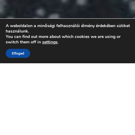
A weboldalon a minőségi felhasználói élmény érdekében sütiket
használunk.
You can find out more about which cookies we are using or
switch them off in
settings
.
Elfogad
Neque porro quisquam est, qui dolorem ipsum quia dolor
sit amet, consectetur, adipisci velit. Ut aut reiciendis
voluptatibus maiores alias consequatur aut perferendis
doloribus asperiores repellat. Itaque earum rerum hic
tenetur a sapiente delectus.
Do eiusmod tempor incididunt ut labore et dolore magna
aliqua. Quia consequuntur magni dolores eos qui ratione