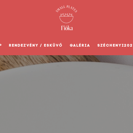
P
RENDEZVÉNY / ESKÜVŐ
GALÉRIA
SZÉCHENYI202