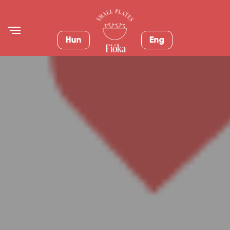
Hun
Eng