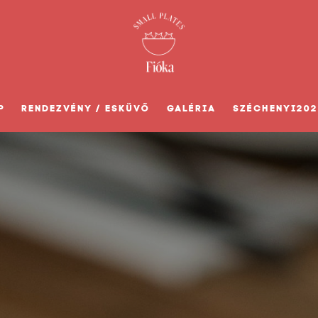
P
RENDEZVÉNY / ESKÜVŐ
GALÉRIA
SZÉCHENYI202