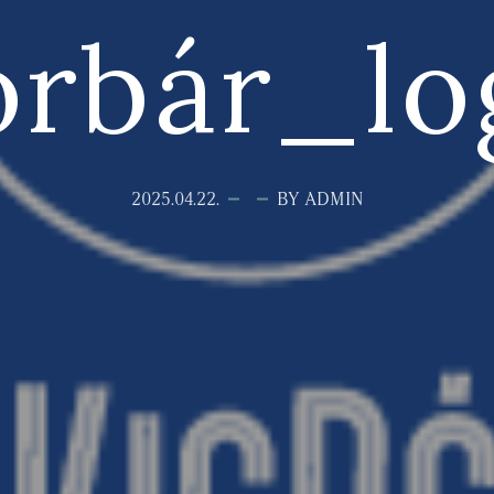
rbár_lo
2025.04.22.
BY ADMIN