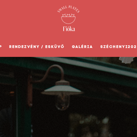
P
RENDEZVÉNY / ESKÜVŐ
GALÉRIA
SZÉCHENYI202