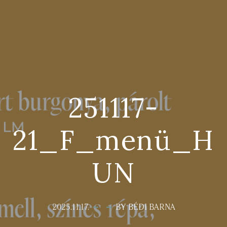
251117-
21_F_menü_H
UN
2025.11.17.
BY BÉDI BARNA