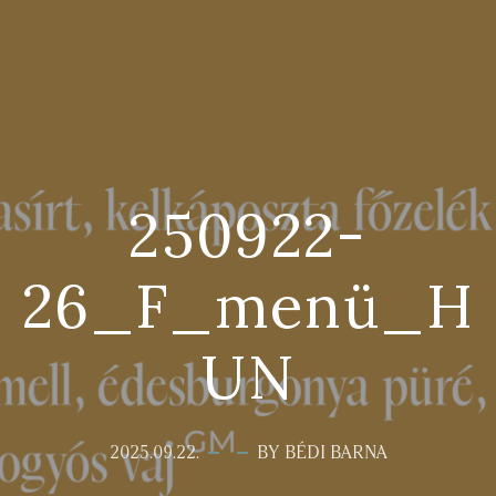
250922-
26_F_menü_H
UN
2025.09.22.
BY BÉDI BARNA