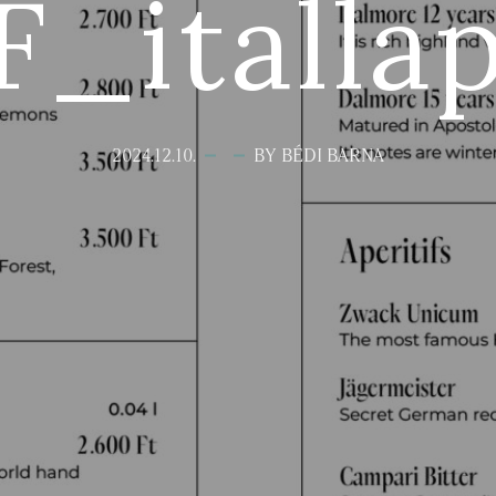
_F_ital
2024.12.10.
BY BÉDI BARNA