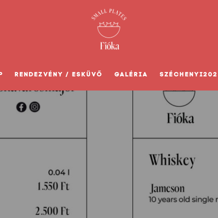
P
RENDEZVÉNY / ESKÜVŐ
GALÉRIA
SZÉCHENYI202