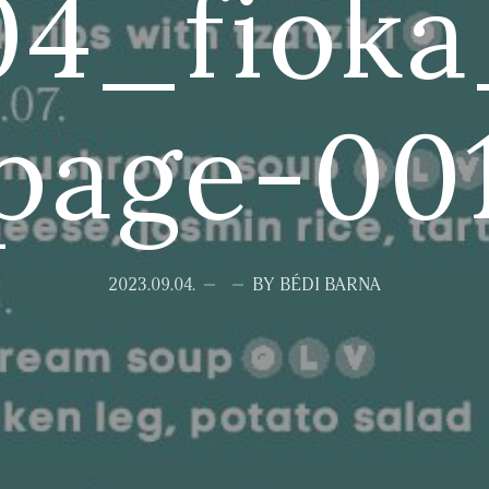
04_fiok
page-00
2023.09.04.
BY BÉDI BARNA