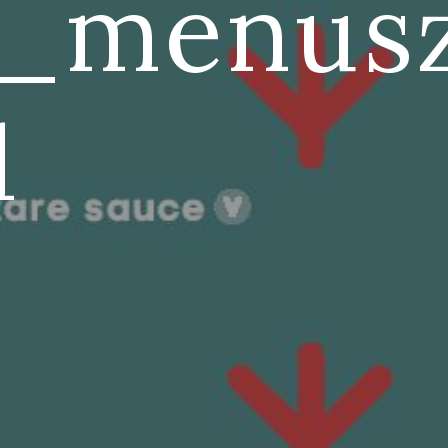
a_menusz
1