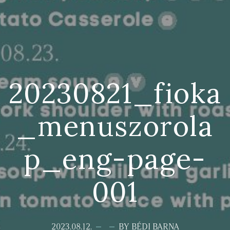
20230821_fioka
_menuszorola
p_eng-page-
001
2023.08.12.
BY BÉDI BARNA