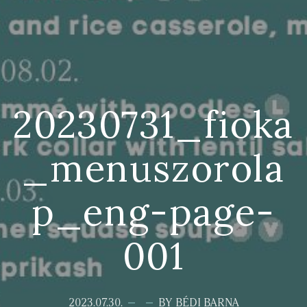
20230731_fioka
_menuszorola
p_eng-page-
001
2023.07.30.
BY BÉDI BARNA