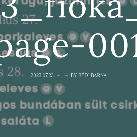
3_fioka
page-00
2023.07.23.
BY BÉDI BARNA