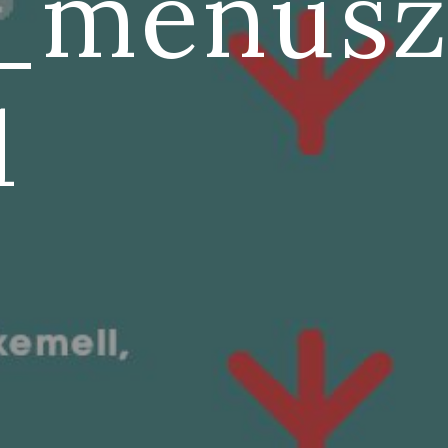
_menusz
1