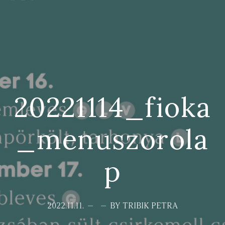
20221114_fioka
_menuszorola
p
2022.11.11.
BY TRIBIK PETRA