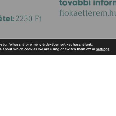
ségi felhasználói élmény érdekében sütiket használunk.
e about which cookies we are using or switch them off in
settings
.