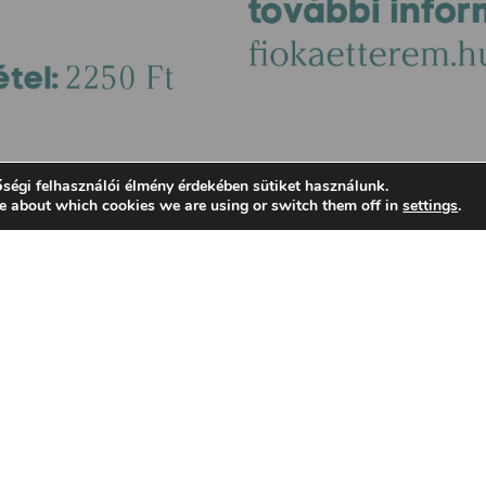
ségi felhasználói élmény érdekében sütiket használunk.
e about which cookies we are using or switch them off in
settings
.