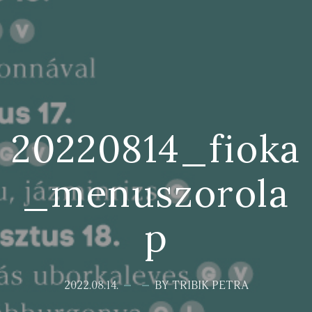
20220814_fioka
_menuszorola
p
2022.08.14.
BY TRIBIK PETRA