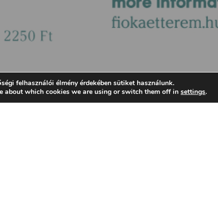
ségi felhasználói élmény érdekében sütiket használunk.
e about which cookies we are using or switch them off in
settings
.