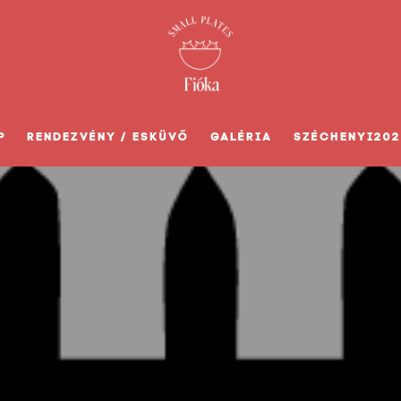
P
RENDEZVÉNY / ESKÜVŐ
GALÉRIA
SZÉCHENYI202