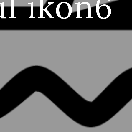
̈l ikon6