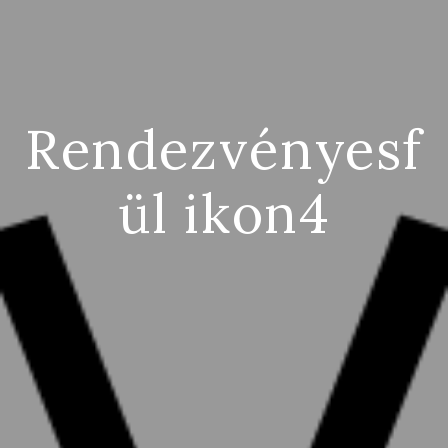
Rendezvényesf
ül ikon4