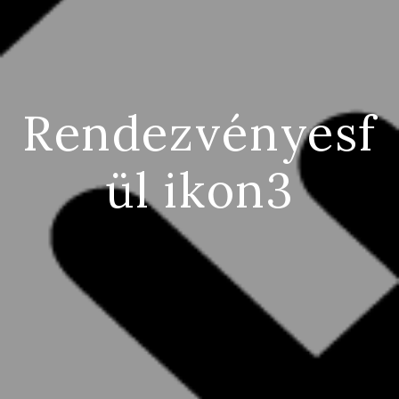
Rendezvényesf
ül ikon3