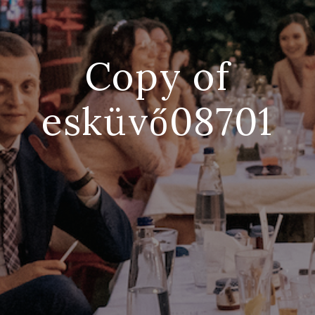
Copy of
esküvő08701