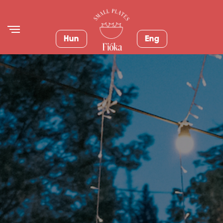
Hun
Eng