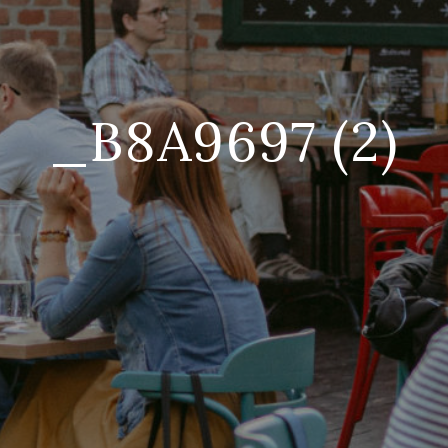
_B8A9697 (2)